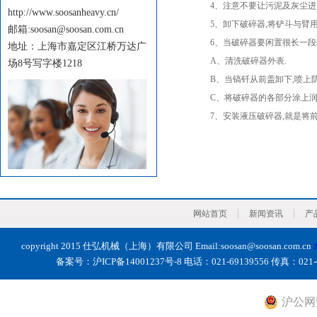
4、注意不要让污泥及灰尘进入油
http://www.soosanheavy.cn/
5、卸下破碎器,将铲斗与臂用销
邮箱:soosan@soosan.com.cn
6、当破碎器要闲置很长一段时
地址：上海市嘉定区江桥万达广
A、清洗破碎器外表.
场8号写字楼1218
B、当镐钎从前盖卸下,喷上防锈
C、将破碎器的各部分涂上润滑
7、安装液压破碎器,就是将前述
网站首页
新闻资讯
产
copyright 2015 仕弘机械（上海）有限公司 Email:soosan@soosan.com.cn
备案号：
沪ICP备14001237号-8
电话：021-69139556 传真：0
沪公网安备