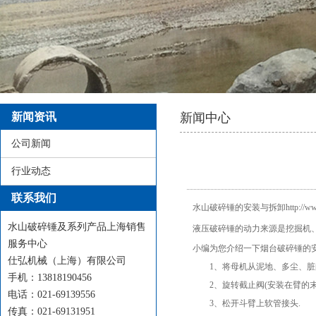
新闻资讯
新闻中心
公司新闻
行业动态
联系我们
水山破碎锤
的安装与拆卸
http://w
水山破碎锤及系列产品上海销售
液压破碎锤
的动力来源是挖掘机
服务中心
小编为您介绍一下烟台破碎锤的
仕弘机械（上海）有限公司
1、将母机从泥地、多尘、脏的地
手机：13818190456
2、旋转截止阀(安装在臂的末端)
电话：021-69139556
3、松开斗臂上软管接头.
传真：021-69131951